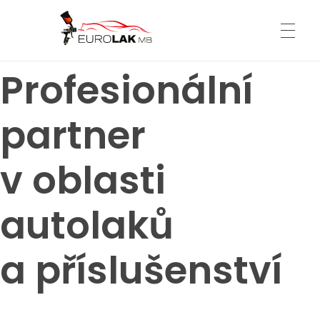
Profesionální
ÚVOD
Eurolak MB
partner
DODAVATELÉ
v oblasti
Q-Refinish
PŮJČOVNA
autolaků
4CR
a příslušenství
FAQ
O NÁS